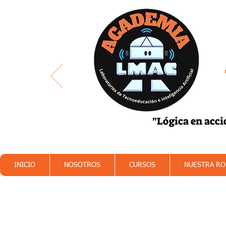
"Lógica en acci
Robótica
Progra
INICIO
NOSOTROS
CURSOS
NUESTRA RO