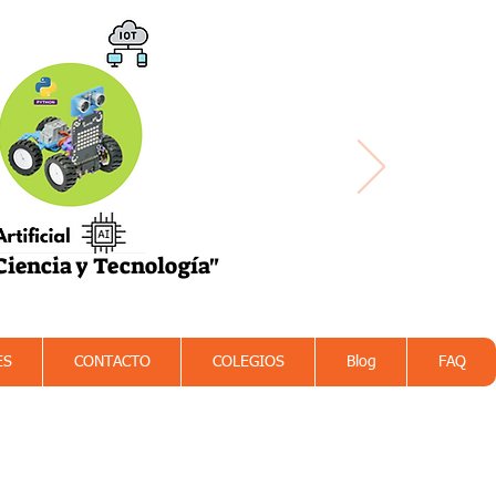
 Ciencia y Tecnología"
las Cosas
STEAM
ES
CONTACTO
COLEGIOS
Blog
FAQ