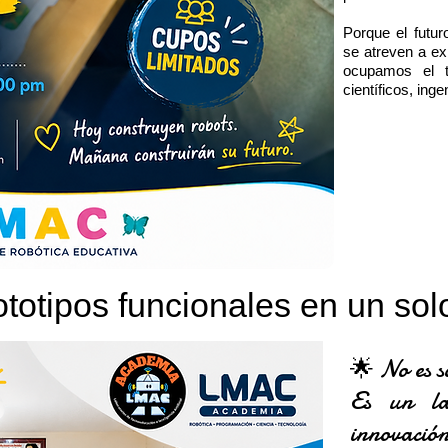
Porque el futur
se atreven a e
ocupamos el t
científicos, ing
ototipos funcionales en un so
🌟 No es s
Es un lab
innovació