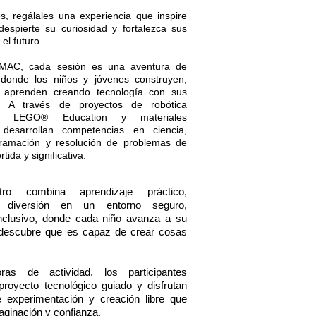
s, regálales una experiencia que inspire
 despierte su curiosidad y fortalezca sus
el futuro.
MAC, cada sesión es una aventura de
 donde los niños y jóvenes construyen,
 aprenden creando tecnología con sus
. A través de proyectos de robótica
on LEGO® Education y materiales
, desarrollan competencias en ciencia,
gramación y resolución de problemas de
ida y significativa.
ro combina aprendizaje práctico,
y diversión en un entorno seguro,
inclusivo, donde cada niño avanza a su
 descubre que es capaz de crear cosas
as de actividad, los participantes
royecto tecnológico guiado y disfrutan
 experimentación y creación libre que
aginación y confianza.