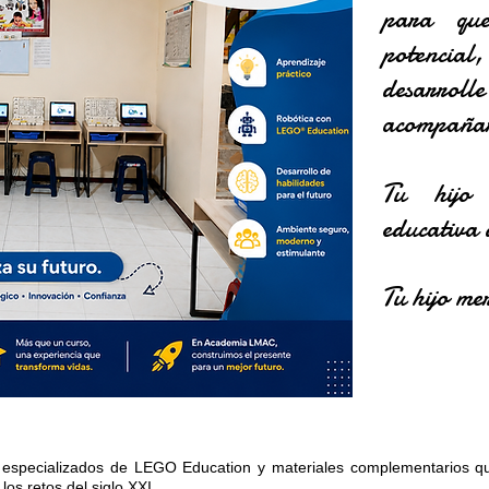
para qu
potencial
desarro
acompañar
Tu hijo 
educativa 
Tu hijo m
s especializados de LEGO Education y materiales complementarios que
os retos del siglo XXI.