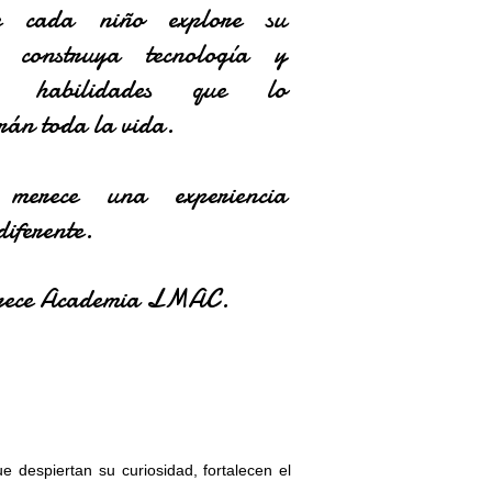
e cada niño explore su
, construya tecnología y
lle habilidades que lo
án toda la vida.
merece una experiencia
diferente.
erece Academia LMAC.
 despiertan su curiosidad, fortalecen el