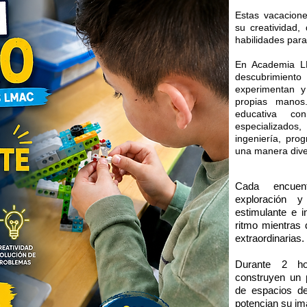
Estas vacacione
su creatividad,
habilidades para 
En Academia L
descubrimiento
experimentan y
propias manos
educativa c
especializados
ingeniería, pro
una manera divert
Cada encuent
exploración 
estimulante e 
ritmo mientras
extraordinarias.
Durante 2 hor
construyen un p
de espacios de
potencian su im