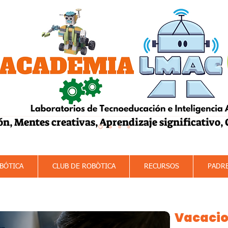
ón, Mentes creativas, Aprendizaje significativo,
mación
Machine Learning
Internet de 
BÓTICA
CLUB DE ROBÒTICA
RECURSOS
PADR
Vacacio