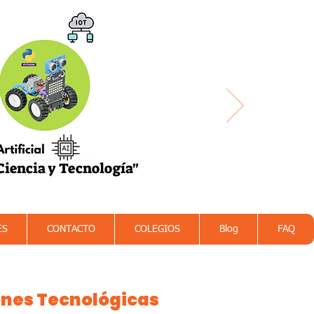
 Ciencia y Tecnología"
las Cosas
STEAM
ES
CONTACTO
COLEGIOS
Blog
FAQ
nes Tecnológicas