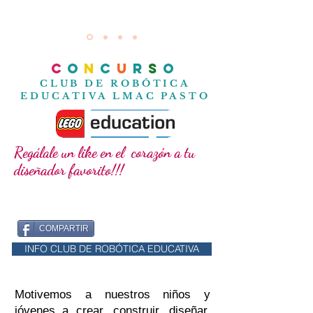
C
O
N
C
U
R
S
O
CLUB DE ROBÓTICA
EDUCATIVA LMAC PASTO
Regálale un like en el corazón a tu
diseñador favorito!!!
COMPARTIR
INFO CLUB DE ROBÓTICA EDUCATIVA
Motivemos a nuestros niños y
jóvenes a crear, construir, diseñar,